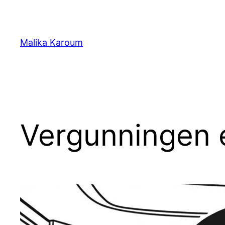
Ga
naar
de
Malika Karoum
inhoud
Vergunningen 